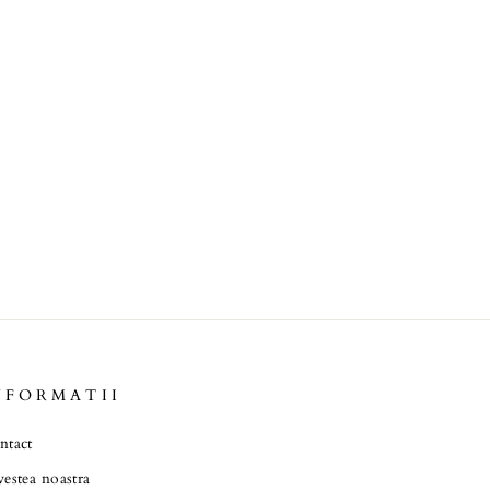
NFORMATII
ntact
estea noastra