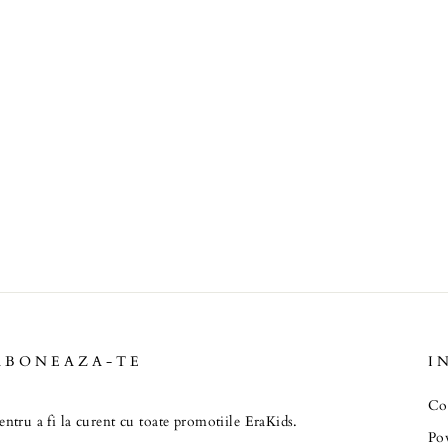
ABONEAZA-TE
I
Co
entru a fi la curent cu toate promotiile EraKids.
Pov