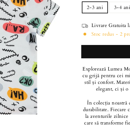
2-3 ani
3-4 an
Livrare Gratuita 
Stoc redus - 2 p
Explorează Lumea Mo
cu grijă pentru cei mi
stil și confort. Mate
elegant, ci și o
În colecția noastră
durabilitate. Fiecare 
la aventurile zilnice
care să transforme fi