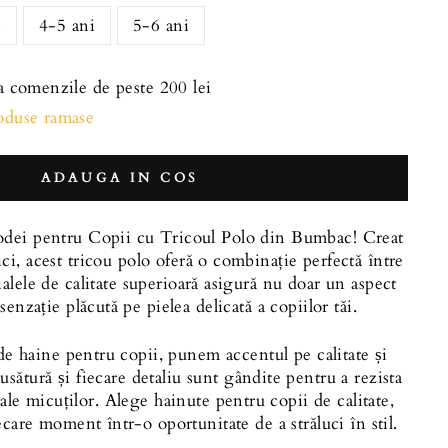
i
4-5 ani
5-6 ani
la comenzile de peste 200 lei
roduse ramase
ADAUGA IN COS
dei pentru Copii cu Tricoul Polo din Bumbac! Creat
ci, acest tricou polo oferă o combinație perfectă între
rialele de calitate superioară asigură nu doar un aspect
 senzație plăcută pe pielea delicată a copiilor tăi.
 de haine pentru copii, punem accentul pe calitate și
cusătură și fiecare detaliu sunt gândite pentru a rezista
 ale micuților. Alege hainute pentru copii de calitate,
ecare moment într-o oportunitate de a străluci în stil.