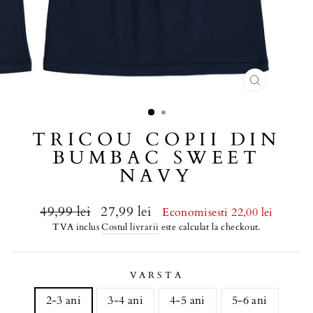
TRICOU COPII DIN
BUMBAC SWEET
NAVY
Regular
49,99 lei
Sale
27,99 lei
Economisesti 22,00 lei
price
price
TVA inclus
Costul livrarii
este calculat la checkout.
VARSTA
2-3 ani
3-4 ani
4-5 ani
5-6 ani