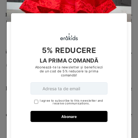
Pantalonașii cu Siret, parte integrantă a colecției noastre
variate de Hăinuțe pentru Copii și Imbracaminte pentru
Bebeluși. Cum transformi rutina zilnică a îmbrăcării într-
un moment plin de tandrețe și rafinament pentru micuțul
tău?
Pantalonașii cu Siret nu sunt doar haine obișnuite, ci o
declarație de eleganță și practicitate în universul
imbracamintei pentru copii. Materialul moale și ajustabil,
împreună cu sistemul de siret, oferă nu doar un aspect
adorabil, ci și un nivel sporit de confort pentru bebelușul
tău.
Cum poți să îmbini utilul cu plăcutul în alegerea
hainuțelor pentru micuțul tău? Alege Pantalonașii cu Siret
și întreabă-te: Cum poți să faci din momentul de
îmbrăcare o experiență memorabilă și practică, alegând
hăinuțe care să îmbrace cu delicatețe și să asigure tot
confortul necesar pentru bebelușul tău? Cu grijă și atenție
la detalii, Pantalonașii cu Siret devin opțiunea ideală în
garderoba copiilor noștri mici. 👶👖💚