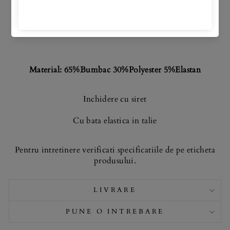
INFORMATII DESPRE
PRODUS:
Material: 65%Bumbac 30%Polyester 5%Elastan
Inchidere cu siret
Cu bata elastica in talie
Pentru intretinere verificati specificatiile de pe eticheta
produsului.
LIVRARE
PUNE O INTREBARE