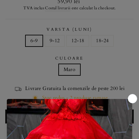
Regular
59,90 lei
price
TVA inclus
Costul livrarii
este calculat la checkout.
VARSTA (LUNI)
6-9
9-12
12-18
18-24
CULOARE
Maro
Livrare Gratuita la comenzile de peste 200 lei
Stoc redus - 2 produse ramase
ADAUGA IN COS
Introdu bebelușul tău în lumea confortului și stilului cu