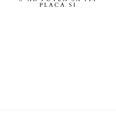
PLACA SI
Sold Out
JACHETA COPII
BUTTERFLY ALB
74,99 lei