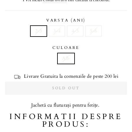
TVA inclus
Costul livrarii
este calculat la checkout.
VARSTA (ANI)
2-3
3-4
4-5
5-6
CULOARE
Alb
Livrare Gratuita la comenzile de peste 200 lei
SOLD OUT
Jachetă cu fluturași pentru fetițe.
INFORMATII DESPRE
PRODUS: