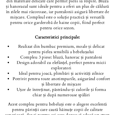
din materiale delicate care permit pielii să respire. Bluza
și hanoracul sunt ideale pentru a oferi un plus de căldură
în zilele mai răcoroase, iar pantalonii asigură libertate de
mișcare. Compleul este o soluție practică și versatilă
pentru orice garderobă de haine copii, fiind perfect
pentru orice sezon.
Caracteristici principale:
Realizat din bumbac premium, moale și delicat
pentru pielea sensibilă a bebelușului
Compleu 3 piese: bluză, hanorac și pantaloni
Design adorabil cu elefănțel, perfect pentru micii
exploratori
Ideal pentru joacă, plimbări și activități zilnice
Potrivit pentru toate anotimpurile, asigurând confort
și libertate de mișcare
Ușor de întreținut, păstrându-și culorile și forma
chiar și după numeroase spălări
Acest compleu pentru bebeluși este o alegere excelentă
pentru părinții care caută hăinuțe copii de calitate