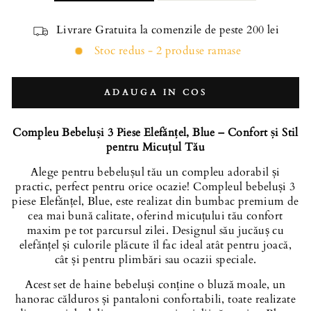
Livrare Gratuita la comenzile de peste 200 lei
Stoc redus - 2 produse ramase
ADAUGA IN COS
Compleu Bebeluși 3 Piese Elefănțel, Blue – Confort și Stil
pentru Micuțul Tău
Alege pentru bebelușul tău un compleu adorabil și
practic, perfect pentru orice ocazie! Compleul bebeluși 3
piese Elefănțel, Blue, este realizat din bumbac premium de
cea mai bună calitate, oferind micuțului tău confort
maxim pe tot parcursul zilei. Designul său jucăuș cu
elefănțel și culorile plăcute îl fac ideal atât pentru joacă,
cât și pentru plimbări sau ocazii speciale.
Acest set de haine bebeluși conține o bluză moale, un
hanorac călduros și pantaloni confortabili, toate realizate