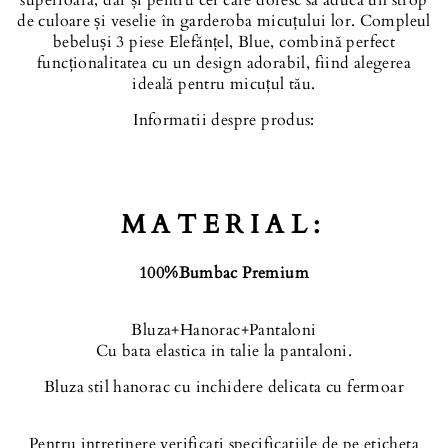
superioară, dar și pentru cei care doresc să aducă un strop
de culoare și veselie în garderoba micuțului lor. Compleul
bebeluși 3 piese Elefănțel, Blue, combină perfect
funcționalitatea cu un design adorabil, fiind alegerea
ideală pentru micuțul tău.
Informatii despre produs:
MATERIAL:
100%Bumbac Premium
Bluza+Hanorac+
Pantaloni
Cu bata elastica in talie la pantaloni.
Bluza stil hanorac cu inchidere delicata cu fermoar
Pentru intretinere verificati specificatiile de pe eticheta