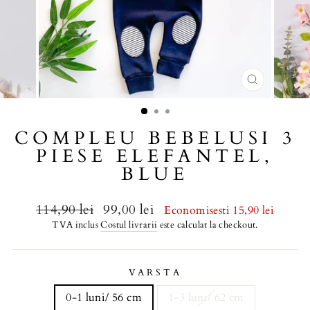
COMPLEU BEBELUSI 3
PIESE ELEFANTEL,
BLUE
Regular
114,90 lei
Sale
99,00 lei
Economisesti 15,90 lei
price
price
TVA inclus
Costul livrarii
este calculat la checkout.
VARSTA
0-1 luni/ 56 cm
1-3 luni/ 62 cm