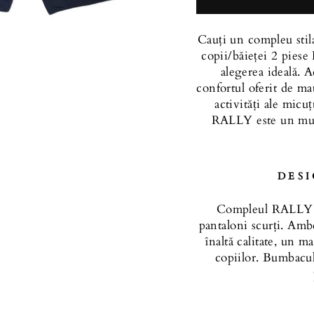
Cauți un compleu stila
copii/băieței 2 pies
alegerea ideală. 
confortul oferit de mat
activități ale micu
RALLY este un must
DESI
Compleul RALLY es
pantaloni scurți. Amb
înaltă calitate, un ma
copiilor. Bumbacul 