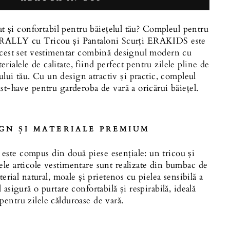
t și confortabil pentru băiețelul tău? Compleul pentru
e RALLY cu Tricou și Pantaloni Scurți ERAKIDS este
Acest set vestimentar combină designul modern cu
erialele de calitate, fiind perfect pentru zilele pline de
țului tău. Cu un design atractiv și practic, compleul
-have pentru garderoba de vară a oricărui băiețel.
GN ȘI MATERIALE PREMIUM
te compus din două piese esențiale: un tricou și
ele articole vestimentare sunt realizate din bumbac de
terial natural, moale și prietenos cu pielea sensibilă a
asigură o purtare confortabilă și respirabilă, ideală
pentru zilele călduroase de vară.