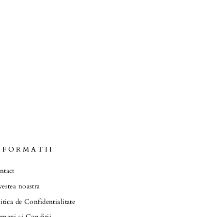
NFORMATII
ntact
estea noastra
itica de Confidentialitate
meni si Conditii