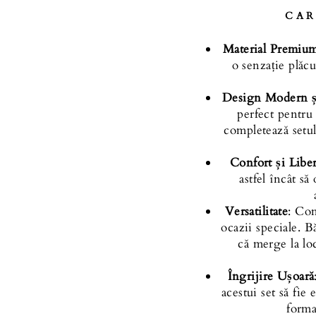
CAR
Material Premiu
o senzație plăc
Design Modern și
perfect pentru 
completează setul
Confort și Libe
astfel încât s
Versatilitate
: Com
ocazii speciale. B
că merge la loc
Îngrijire Ușoară
acestui set să fie
forma