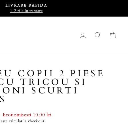
LIVRARE RAPIDA
1-2 zile lucratoare
LOG IN
CAUTA
CO
U COPII 2 PIESE
CU TRICOU SI
ONI SCURTI
S
Economisesti 10,00 lei
este calculat la checkout.