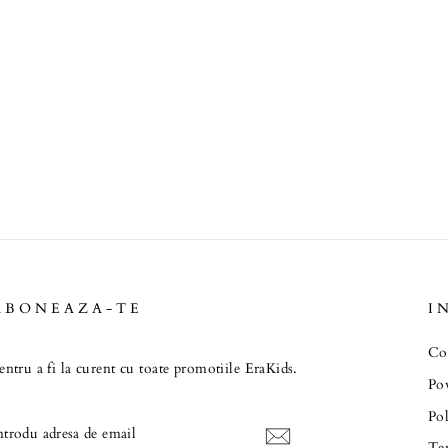
ABONEAZA-TE
I
Co
entru a fi la curent cu toate promotiile EraKids.
Pov
Pol
INTRODU
ADRESA
Ter