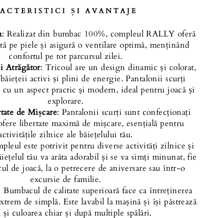
ACTERISTICI ȘI AVANTAJE
m
: Realizat din bumbac 100%, compleul RALLY oferă
ută pe piele și asigură o ventilare optimă, menținând
confortul pe tot parcursul zilei.
 Atrăgător
: Tricoul are un design dinamic și colorat,
băiețeii activi și plini de energie. Pantalonii scurți
 cu un aspect practic și modern, ideal pentru joacă și
explorare.
rtate de Mișcare
: Pantalonii scurți sunt confecționați
ă ofere libertate maximă de mișcare, esențială pentru
activitățile zilnice ale băiețelului tău.
pleul este potrivit pentru diverse activități zilnice și
ăiețelul tău va arăta adorabil și se va simți minunat, fie
ul de joacă, la o petrecere de aniversare sau într-o
excursie de familie.
: Bumbacul de calitate superioară face ca întreținerea
 extrem de simplă. Este lavabil la mașină și își păstrează
 și culoarea chiar și după multiple spălări.