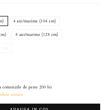
m)
4 ani/marime (104 cm)
 cm)
8 ani/marime (128 cm)
0 cm)
la comenzile de peste 200 lei
roduse ramase
ADAUGA IN COS