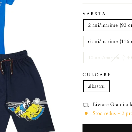
VARSTA
2 ani/marime (92 c
6 ani/marime (116
10 ani/marime (14
CULOARE
albastru
Livrare Gratuita 
Stoc redus - 2 p