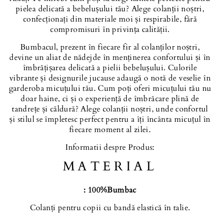
pielea delicată a bebelușului tău? Alege colanții noștri,
confecționați din materiale moi și respirabile, fără
compromisuri în privința calității.
Bumbacul, prezent în fiecare fir al colanților noștri,
devine un aliat de nădejde în menținerea confortului și în
îmbrățișarea delicată a pielii bebelușului. Culorile
vibrante și designurile jucause adaugă o notă de veselie în
garderoba micuțului tău. Cum poți oferi micuțului tău nu
doar haine, ci și o experiență de îmbrăcare plină de
tandrețe și căldură? Alege colanții noștri, unde confortul
și stilul se împletesc perfect pentru a îți încânta micuțul în
fiecare moment al zilei.
Informatii despre Produs:
MATERIAL
: 100%Bumbac
Colanți pentru copii cu bandă elastică în talie.