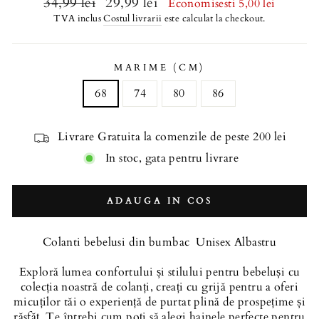
Regular
34,99 lei
Sale
29,99 lei
Economisesti 5,00 lei
price
price
TVA inclus
Costul livrarii
este calculat la checkout.
MARIME (CM)
68
74
80
86
Livrare Gratuita la comenzile de peste 200 lei
In stoc, gata pentru livrare
ADAUGA IN COS
Colanti bebelusi din bumbac Unisex Albastru
Exploră lumea confortului și stilului pentru bebeluși cu
colecția noastră de colanți, creați cu grijă pentru a oferi
micuților tăi o experiență de purtat plină de prospețime și
răsfăț. Te întrebi cum poți să alegi hainele perfecte pentru