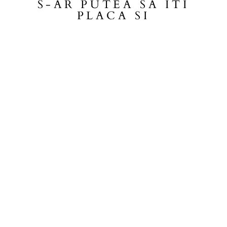
S-AR PUTEA SA ITI
PLACA SI
BODY BEBELUSI
SIMPLY
ALBASTRU
29,99 lei