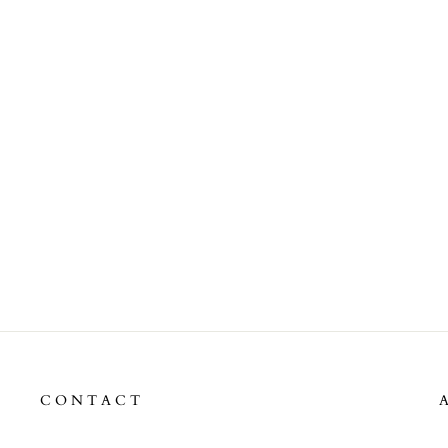
PANTALONASI BEBELUSI CU
BOTOSEI BUMBAC PREMIUM
LITTLE CHICK ALB-BLUE
34,90 lei
CONTACT