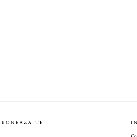
ABONEAZA-TE
I
Co