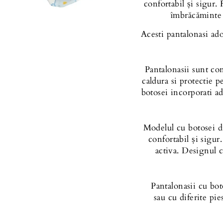
confortabil și sigur.
îmbrăcăminte 
Acesti pantalonasi ado
Pantalonasii sunt co
caldura si protectie p
botosei incorporati a
Modelul cu botosei dis
confortabil și sigur
activa.
Designul 
Pantalonasii cu bot
sau
cu diferite pi