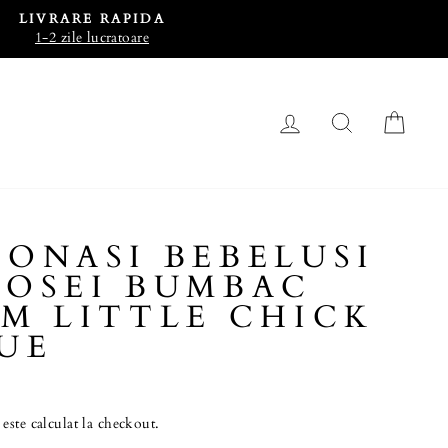
LIVRARE RAPIDA
1-2 zile lucratoare
LOG IN
CAUTA
CO
ONASI BEBELUSI
TOSEI BUMBAC
M LITTLE CHICK
UE
este calculat la checkout.