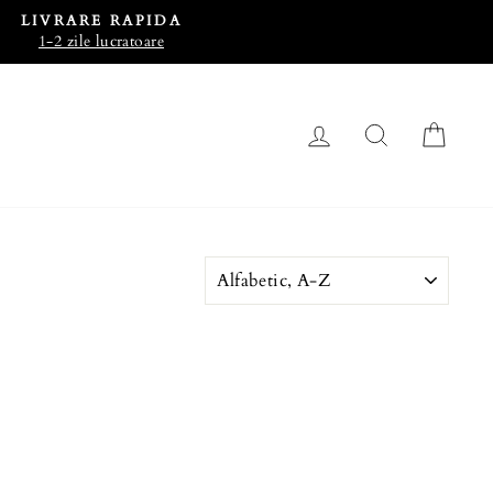
LIVRARE RAPIDA
1-2 zile lucratoare
LOG IN
CAUTA
CO
SORTEAZA
DUPA